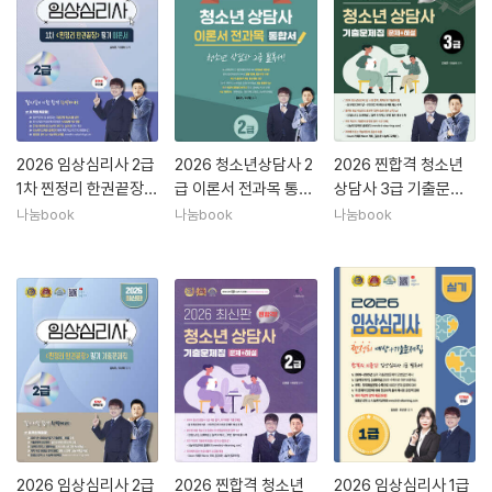
2026 임상심리사 2급
2026 청소년상담사 2
2026 찐합격 청소년
1차 찐정리 한권끝장
급 이론서 전과목 통합
상담사 3급 기출문제
필기 이론서
서
집
나눔book
나눔book
나눔book
2026 임상심리사 2급
2026 찐합격 청소년
2026 임상심리사 1급