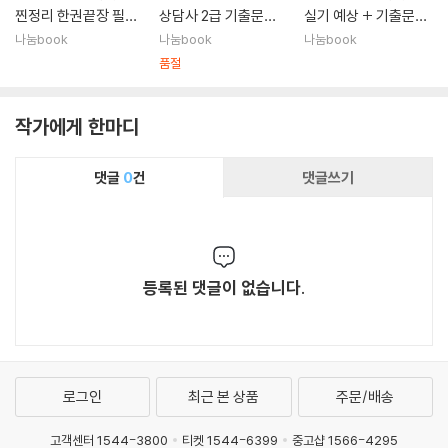
찐정리 한권끝장 필기
상담사 2급 기출문제
실기 예상 + 기출문제
기출문제집
집
집
나눔book
나눔book
나눔book
품절
작가에게 한마디
댓글
0
건
댓글쓰기
등록된 댓글이 없습니다.
로그인
최근 본 상품
주문/배송
고객센터 1544-3800
티켓 1544-6399
중고샵 1566-4295