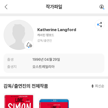
Katherine Langford
작가파일
감독/출연진
Katherine Langford
캐서린 랭포드
감독/출연진
출생
1996년 04월 29일
출생지
오스트레일리아
감독/출연진의 전체작품
최신순