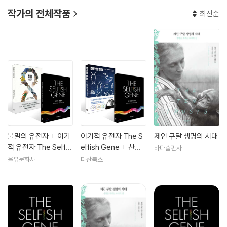
작가의 전체작품
최신순
불멸의 유전자 + 이기
이기적 유전자 The S
제인 구달 생명의 시대
적 유전자 The Selfis
elfish Gene + 찬란
바다출판사
h Gene 세트
한 멸종 세트
을유문화사
다산북스