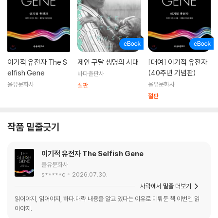
이기적 유전자 The S
제인 구달 생명의 시대
[대여] 이기적 유전자
elfish Gene
(40주년 기념판)
바다출판사
을유문화사
을유문화사
절판
절판
작품 밑줄긋기
이기적 유전자 The Selfish Gene
을유문화사
s*****c
2026.07.30.
사락에서 밑줄 더보기
읽어야지, 읽어야지, 하다.대략 내용을 알고 있다는 이유로 미뤄둔 책.이번엔 읽
어야지.