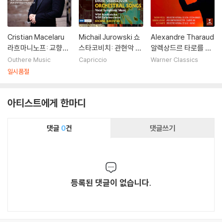
Cristian Macelaru
Michail Jurowski 쇼
Alexandre Tharaud
라흐마니노프: 교향곡
스타코비치: 관현악 반
알렉상드르 타로를 위
전곡, 죽음의 섬 외 (R
주 가곡 및 성악을 동반
한 헌정된 피아노 협주
Outhere Music
Capriccio
Warner Classics
achmaninoff: Orch
한 교향악 작품 (Shos
곡 - 페쿠 / 라즈카노 /
일시품절
estral Works)
takovich: Orchestr
낭트 (Pecou / Lazk
al Songs, Vocal Sy
ano / Nante: Piano
아티스트에게 한마디
mphonic Music)
Concertos)
댓글
0
건
댓글쓰기
등록된 댓글이 없습니다.