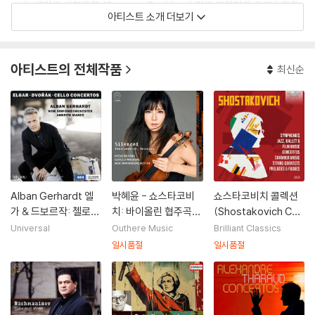
ugi), 세미온 비치코프 (Semyon Bychkov) 같은 지휘자가 오케스트라
아티스트 소개 더보기
를 이끌었으며, 칼 뵘 (Karl Bohm), 프리츠 부쉬 (Fritz Busch), 에리히
클라이버 (Erich Kleiber), 오토 클렘페레 (Otto Klemperer), 디미트리
미트로풀로스 (Dimitri Mitropoulos), 클라우디오 아바도 (Claudio Ab
아티스트의 전체작품
최신순
bado)와 같은 지휘자들이 이 오케스트라를 거쳐갔다. 2010년부터는 유
카-페카 사라스테 (Jukka-Pekka Saraste)가 상임지휘를 맡고 있다.
루치아노 베리오 (Luciano Berio), 한스 베르너 헨체 (Hans Werner H
enze), 마우리치오 카겔 (Mauricio Kagel), 크시슈토프 펜데레츠키(Kr
zysztof Penderecki), 칼하인츠 슈톡하우젠 (Karlheinz Stockhaus
en)과 같은 20세기 작곡가들의 작품을 초연하면서 현대음악에 뛰어난 오
케스트라로 명성을 얻었다.
Alban Gerhardt 엘
박혜윤 - 쇼스타코비
쇼스타코비치 콜렉션
가 & 드보르작: 첼로
치: 바이올린 협주곡
(Shostakovich Coll
협주곡 (Elgar & Dvor
외 (Silenced - Shos
ection) [28CD 박스
Universal
Outhere Music
Brilliant Classics
ak: Cello Concerto
takovich: Violin Co
세트]
일시품절
일시품절
s)
ncerto)