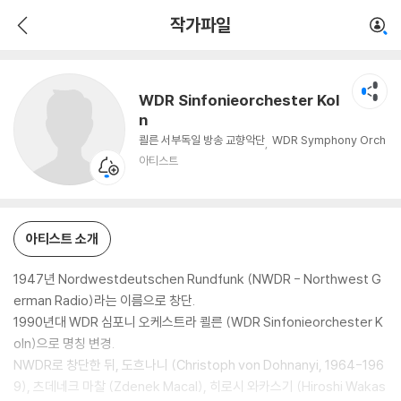
WDR Sinfonieorchester Koln
작가파일
아티스트
WDR Sinfonieorchester Kol
n
쾰른 서부독일 방송 교향악단
WDR Symphony Orch
estra Cologne
아티스트
아티스트 소개
1947년 Nordwestdeutschen Rundfunk (NWDR - Northwest G
erman Radio)라는 이름으로 창단.
1990년대 WDR 심포니 오케스트라 쾰른 (WDR Sinfonieorchester K
oln)으로 명칭 변경.
NWDR로 창단한 뒤, 도흐나니 (Christoph von Dohnanyi, 1964-196
9), 츠데네크 마찰 (Zdenek Macal), 히로시 와카스기 (Hiroshi Wakas