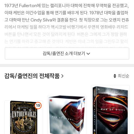
1973년 Fullerton에 있는 캘리포니아 대학에 진학해 무역학을 전공했고,
이때 케빈은 야간수업을 통해 연기를 배우게 된다. 1978년 대학을 졸업하
고 대학때 만난 Cindy Silva와 결혼을 한다. 첫 직장으로 그는 오렌지 컨츄
리에서 마케팅 일을 하다가 멕시코발 비행기에서 우연히 영화배우 리차드
버튼을 만나면서 모든 것이 달라지게 된다. 버튼은 그에게 그가 정말 원하
는 연기를 하라고 충고해 준 것이다. 케빈은 이내 그의 일을 그만두고 할리
우드로 이사를 온다. 처음에는 트럭을 몰다가 고기잡이 뱃일도 하는 등 고
감독/출연진 소개 더보기
생을 하다가 영화를 한편 찍게 되는데, 일종의 소프트 포르노영화였다.
그러나 연기를 꿈꾼 자신의 이상과 현실에 대한 차이때문에 괴로워하면서
감독/출연진의 전체작품
최신순
그는 그 이후 6년동안 연기를 하지 않고 자신에게 맞는 역할을 하기 위해
기다린다. 한참만에 < The Big Chill >이라는 영화에 아주 비중이 미약한
조연으로 출연하게 되지만 감독 로렌스 카스단의 눈에 띄어 <실버라도>
에 무모한 젊은 총잡이로 출연하면서 정식으로 연기 경력을 시작한다.
19
케빈의 전형적인 아메리칸보이 스타일의 잘생긴 외모와 정직한 매너 덕분
에 그는 브라이언 드 팔마의 <언터쳐블>에 캐스팅되고, 이후 <19번째 남
자>, <꿈의 구장> 등을 통해 주연급 배우로 완전히 자리를 굳히게 된다. 게