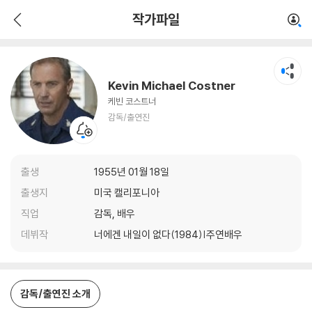
Kevin Michael Costner
작가파일
감독/출연진
Kevin Michael Costner
케빈 코스트너
감독/출연진
출생
1955년 01월 18일
출생지
미국 캘리포니아
직업
감독, 배우
데뷔작
너에겐 내일이 없다(1984)|주연배우
감독/출연진 소개