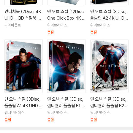
다가 그가 감독 제작및 주연까지 맡은 <늑대와 함께 춤을>은 그해 아카데
미 12개 부문에 올라 감독상을 비롯한 7개 부문을 수상하면서 완전히 스타
언터처블 (2Disc, 4K
맨 오브 스틸 (12Disc,
맨 오브 스틸 (3Disc,
의 반열에 오르게 된다.
UHD + BD 스틸북 한
One Click Box 4K U
풀슬립 A2 4K UHD +
정판) : 블루레이
HD+3D+2D 스틸북
3D + BD 스틸북 한정
파라마운트
워너브러더스
워너브러더스
[필모그래피]
한정판) : 블루레이
판) : 블루레이
품절
품절
너에겐 내일이 없다(1984)|주연배우
실버라도(1985)|주연배우
언터쳐블 (1987)(1987)|주연배우
노웨이 아웃 (1987)(1987)|주연배우
19번째 남자(1988)|주연배우
꿈의 구장(1989)|주연배우
늑대와 춤을(1990)|주연배우
늑대와 춤을(1990)|주연배우
맨 오브 스틸 (3Disc,
맨 오브 스틸 (3Disc,
맨 오브 스틸 (3Disc,
늑대와 춤을(1990)|감독
풀슬립 A1 4K UHD +
렌티큘러 풀슬립 B1 4
렌티큘러 풀슬립 B2 4
늑대와 춤을(1990)|감독
3D + BD 스틸북 한정
K UHD + 3D + BD
K UHD + 3D + BD
워너브러더스
워너브러더스
워너브러더스
리벤지 (1990)(1990)|주연배우
판) : 블루레이
스틸북 한정판) : 블루
스틸북 한정판) : 블루
품절
품절
품절
의적 로빈후드(1991)|주연배우
레이
레이
J.F.K(1991)|주연배우