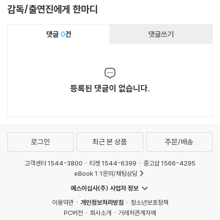
보디가드 (1992)(1992)|주연배우
감독/출연진에게 한마디
퍼펙트 월드(1993)|주연배우
작은 전쟁(1994)|주연배우
댓글
0
건
댓글쓰기
와이어트 어프(1994)|주연배우
워터월드(1995)|주연배우
틴 컵(1996)|주연배우
포스트 맨(1997)|주연배우
포스트 맨(1997)|감독
등록된 댓글이 없습니다.
병속에 담긴 편지(1998)|주연배우
케빈 코스트너의 사랑을 위하여(1999)|주연배우
D-13(2000)|주연배우
3000 마일(2001)|주연배우
로그인
최근 본 상품
주문/배송
드래곤플라이(2002)|주연배우
오픈 레인지(2003)|주연배우
고객센터 1544-3800
티켓 1544-6399
중고샵 1566-4295
오픈 레인지(2003)|감독
eBook 1:1문의/채팅상담
미스언더스탠드(2005)|데니
예스이십사(주) 사업자 정보
가디언(2006)|벤 랜달
이용약관
개인정보처리방침
청소년보호정책
미스터 브룩스(2007)|미스터 브룩스
PC버전
회사소개
거래처관계자께
스윙 보트(2008)|주연배우