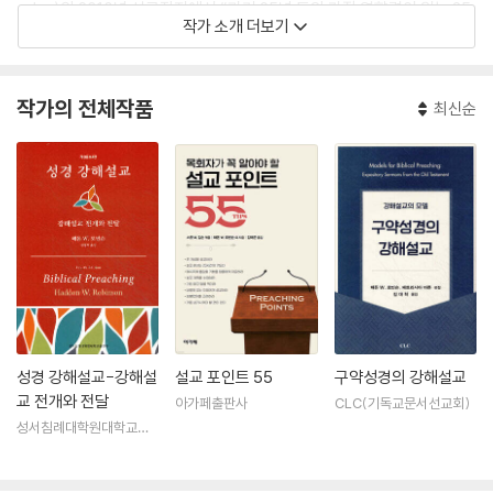
oday)와 2010년 설교잡지에서 “과거 25년 동안 가장 영향력이 있는 25
작가 소개 더보기
명의 설교자” 중의 한 명으로 선정되었다. 역작 『강해 설교』(Biblical Prea
ching, CLC, 2007) 외에 『슬픔』(Grief), 『시편 23편』(The Twenty-t
hird Psalm), 『성경적인 설교 준비와 전달』(The Art Craft of Biblical
작가의 전체작품
최신순
Preaching) 등 다수의 저서와 기고문을 남겼다.
성경 강해설교-강해설
설교 포인트 55
구약성경의 강해설교
교 전개와 전달
아가페출판사
CLC(기독교문서선교회)
성서침례대학원대학교출
판부