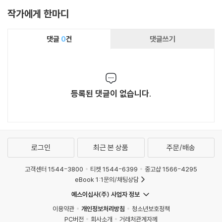
작가에게 한마디
댓글
0
건
댓글쓰기
등록된 댓글이 없습니다.
로그인
최근 본 상품
주문/배송
고객센터 1544-3800
티켓 1544-6399
중고샵 1566-4295
eBook 1:1문의/채팅상담
예스이십사(주) 사업자 정보
이용약관
개인정보처리방침
청소년보호정책
PC버전
회사소개
거래처관계자께