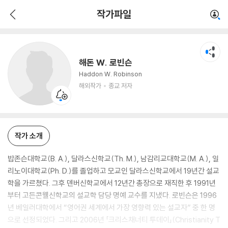
해돈 W. 로빈슨
작가파일
해외작가
종교 저자
해돈 W. 로빈슨
Haddon W. Robinson
해외작가
종교 저자
작가 소개
밥존슨대학교(B. A.), 달라스신학교(Th. M.), 남감리교대학교(M. A.), 일
리노이대학교(Ph. D.)를 졸업하고 모교인 달라스신학교에서 19년간 설교
학을 가르쳤다. 그후 덴버신학교에서 12년간 총장으로 재직한 후 1991년
부터 고든콘웰신학교의 설교학 담당 명예 교수를 지냈다. 로빈슨은 1996
년 베일러대학에서 “영어권 세계에서 가장 영향력 있는 설교자” 중 한 명
으로 선정되었다. 그리고 2006년 「크리스채너티 투데이」(Christianity T