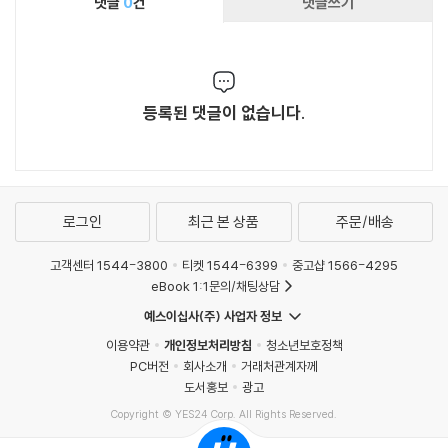
댓글
0
건
댓글쓰기
등록된 댓글이 없습니다.
로그인
최근 본 상품
주문/배송
고객센터 1544-3800
티켓 1544-6399
중고샵 1566-4295
eBook 1:1문의/채팅상담
예스이십사(주) 사업자 정보
이용약관
개인정보처리방침
청소년보호정책
PC버전
회사소개
거래처관계자께
도서홍보
광고
Copyright © YES24 Corp. All Rights Reserved.
MATOM15