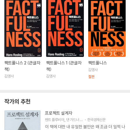
팩트풀니스 2 (큰글자
팩트풀니스 1 (큰글자
팩트풀니스
책)
책)
김영사
김영사
김영사
절판
작가의 추천
프로젝트 설계자
벤트 플루비야
,
댄 가드너
저
박영준
한국경제신문
역
이 책에 대한 내 유일한 불만은 왜 조금 더 일찍 나