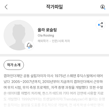
올라 로슬링
작가파일
해외작가
인문/사회 저자
올라 로슬링
Ola Rosling
해외작가
인문/사회 저자
작가 소개
갭마인더재단 공동 설립자이자 이사. 1975년 스웨덴 후딕스발에서 태어
났다. 2005~2007년까지, 2010년부터 지금까지 갭마인더에서 근무하
며 무지 시험, 무지 측정 프로젝트, 자격 증명 과정을 개발했다. 또한 수많
은 데이터를 재빨리 처리해, 한스가 테드와 기타 여러 강연에 사용할 자료
도 개발했다. 1999년부터는 트렌달라이저(Trendalyzer)라 불리는 유명
한 움직이는 물방울 도표를 주도적으로 개발해, 전 세계 학생 수백만 명이