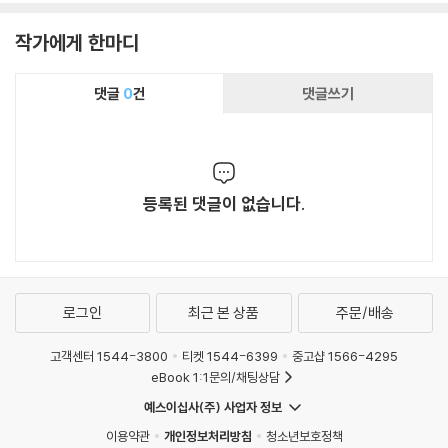
작가에게 한마디
댓글
0
건
댓글쓰기
등록된 댓글이 없습니다.
로그인
최근 본 상품
주문/배송
고객센터 1544-3800
티켓 1544-6399
중고샵 1566-4295
eBook 1:1문의/채팅상담
예스이십사(주) 사업자 정보
이용약관
개인정보처리방침
청소년보호정책