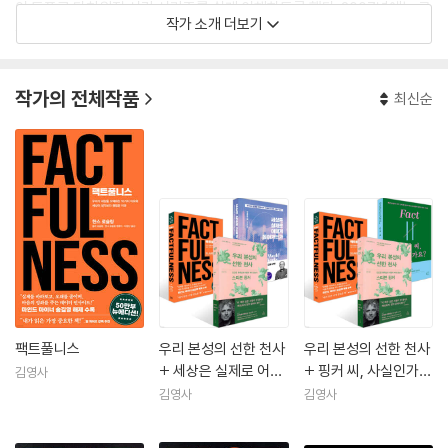
이 도표로 다차원적 시간 시리즈를 쉽게 이해하도록 했다. 2007년에는 구
작가 소개 더보기
글이 트렌달라이저를 사들이면서 2007~2010년까지 구글 공공 데이터
팀(Public Data Team)을 이끌었으며, 그 뒤 다시 갭마인더로 돌아와 새
로운 무료 교육 자료를 개발했다. 그는 한스와 공동으로 테드 강연을 준비
작가의 전체작품
최신순
했고, 지금도 다양한 곳에서 강연을 하고 있다. 2017년 갭마인더에서의 작
업으로 레주메(Resume) 최고 소통상과 황금알 티타늄상(Guldagget
Titanpriset), 2016년 니라스(Niras) 국제 통합 개발상을 수상했다.
팩트풀니스
우리 본성의 선한 천사
우리 본성의 선한 천사
+ 세상은 실제로 어떻
+ 핑커 씨, 사실인가
김영사
게 돌아가는가 + 팩트
요? + 팩트풀니스 세
김영사
김영사
풀니스 세트
트