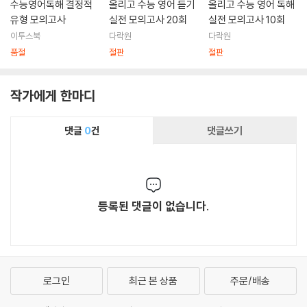
수능영어독해 결정적
올리고 수능 영어 듣기
올리고 수능 영어 독해
유형 모의고사
실전 모의고사 20회
실전 모의고사 10회
이투스북
다락원
다락원
품절
절판
절판
작가에게 한마디
댓글
0
건
댓글쓰기
등록된 댓글이 없습니다.
로그인
최근 본 상품
주문/배송