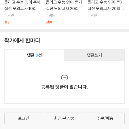
올리고 수능 영어 독해
올리고 수능 영어 듣기
올리고 수능 영어 듣기
실전 모의고사 10회
실전 모의고사 20회
실전 모의고사 20회
(최신 수능 반영)
다락원
다락원
다락원
절판
절판
작가에게 한마디
댓글
0
건
댓글쓰기
등록된 댓글이 없습니다.
로그인
최근 본 상품
주문/배송