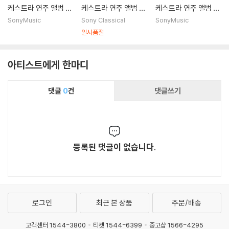
케스트라 연주 앨범 (T
케스트라 연주 앨범 (T
케스트라 연주 앨범 (T
he World of Hans Zi
he World of Hans Zi
he World of Hans Zi
SonyMusic
Sony Classical
SonyMusic
mmer - A Sympho
mmer - A Sympho
mmer - A Sympho
일시품절
nic Celebration) [3
nic Celebration)
nic Celebration)
LP]
아티스트에게 한마디
댓글
0
건
댓글쓰기
등록된 댓글이 없습니다.
로그인
최근 본 상품
주문/배송
고객센터 1544-3800
티켓 1544-6399
중고샵 1566-4295