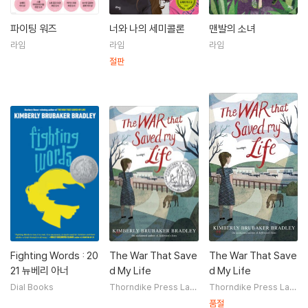
파이팅 워즈
너와 나의 세미콜론
맨발의 소녀
라임
라임
라임
절판
Fighting Words : 20
The War That Save
The War That Save
21 뉴베리 아너
d My Life
d My Life
Dial Books
Thorndike Press Lar
Thorndike Press Lar
ge Print
ge Print
품절