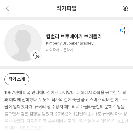
킴벌리 브루베이커 브래들리
작가파일
해외작가
문학가
킴벌리 브루베이커 브래들리
Kimberly Brubaker Bradley
해외작가
문학가
작가 소개
1967년에 미국 인디애나주에서 태어났다. 대학에서 화학을 공부한 뒤 의
과 대학에 진학했다. 뒤늦게 작가의 길에 뜻을 품고 스미스 리버럴 아트 스
쿨에 입학했다가, 뉴베리 상 수상자 패트리샤 매클라클랜의 문학 수업을
들으면서 깊은 감명을 받았다. 2016년에 《맨발의 소녀》로 뉴베리 아너 상
을 수상했다. 지금은 미국 남부 테네시주의 브리스톨에서 어린이와 청소년
을 위한 책을 쓰고 있다.