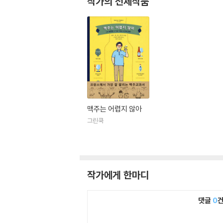
작가의 전체작품
맥주는 어렵지 않아
그린쿡
작가에게 한마디
댓글
0