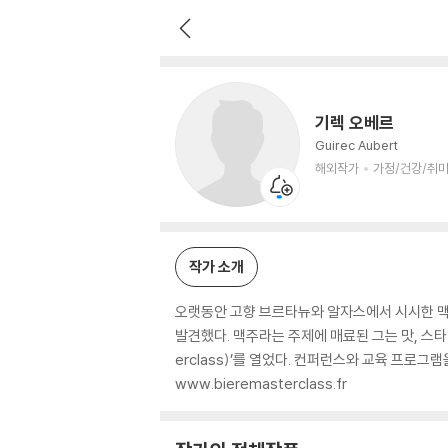
기렉 오베르
해외작가
가정/건강/취미 저자
기렉 오베르
Guirec Aubert
해외작가
가정/건강/취미
작가 소개
오랫동안 고향 브르타뉴와 알자스에서 시시한 맥
발견했다. 맥주라는 주제에 매료된 그는 맛, 스타일
erclass)’를 열었다. 컨퍼런스와 교육 프로그램을 
www.bieremasterclass.fr