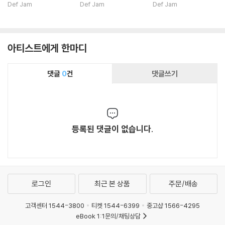
You [투명 컬러 LP]
You [레드 컬러 LP]
You (Focus Edition)
Def Jam
Def Jam
Def Jam
[그린 컬러 LP]
아티스트에게 한마디
댓글
0
건
댓글쓰기
등록된 댓글이 없습니다.
로그인
최근 본 상품
주문/배송
고객센터 1544-3800
티켓 1544-6399
중고샵 1566-4295
eBook 1:1문의/채팅상담