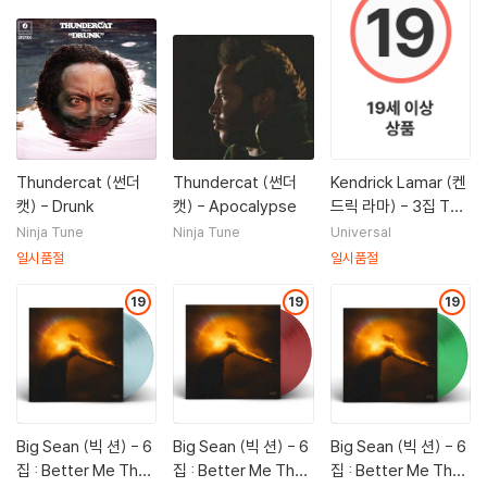
Thundercat (썬더
Thundercat (썬더
Kendrick Lamar (켄
캣) - Drunk
캣) - Apocalypse
드릭 라마) - 3집 To
Pimp A Butterfly [2
Ninja Tune
Ninja Tune
Universal
LP]
일시품절
일시품절
19
19
19
Big Sean (빅 션) - 6
Big Sean (빅 션) - 6
Big Sean (빅 션) - 6
집 : Better Me Than
집 : Better Me Than
집 : Better Me Than