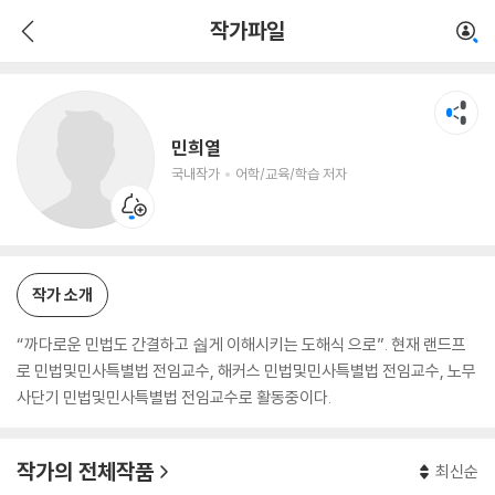
민희열
작가파일
국내작가
어학/교육/학습 저자
민희열
국내작가
어학/교육/학습 저자
작가 소개
“까다로운 민법도 간결하고 쉅게 이해시키는 도해식 으로”. 현재 랜드프
로 민법및민사특별법 전임교수, 해커스 민법및민사특별법 전임교수, 노무
사단기 민법및민사특별법 전임교수로 활동중이다.
작가의 전체작품
최신순