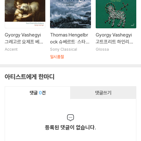
Gyorgy Vashegyi
Thomas Hengelbr
Gyorgy Vashegyi
그레고르 요제프 베르
ock 슈베르트: 스타바
고트프리트 하인리히
너: 오라토리오 '착한
트 마테르, 교향곡 7번
슈퇼첼: 수난 오라토리
Accent
Sony Classical
Glossa
목자' (Gregor Jose
/슈만: 미사 사크라
오 '모든 죄를 짊어진
일시품절
ph Werner: Oratori
어린 양' (Gottfried
o 'Der Gute Hirt')
Heinrich Stolzel: Ei
아티스트에게 한마디
n Lammlein geht u
nd tragt die Schul
d)
댓글
0
건
댓글쓰기
등록된 댓글이 없습니다.