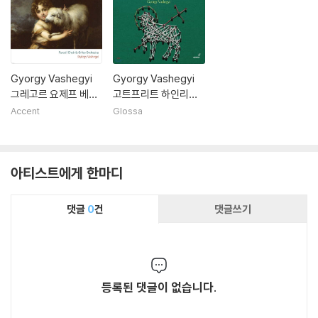
Gyorgy Vashegyi
Gyorgy Vashegyi
그레고르 요제프 베르
고트프리트 하인리히
너: 오라토리오 '착한
슈퇼첼: 수난 오라토리
Accent
Glossa
목자' (Gregor Jose
오 '모든 죄를 짊어진
ph Werner: Oratori
어린 양' (Gottfried
o 'Der Gute Hirt')
Heinrich Stolzel: Ei
아티스트에게 한마디
n Lammlein geht u
nd tragt die Schul
d)
댓글
0
건
댓글쓰기
등록된 댓글이 없습니다.