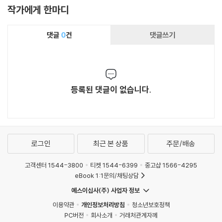
작가에게 한마디
댓글
0
건
댓글쓰기
등록된 댓글이 없습니다.
로그인
최근 본 상품
주문/배송
고객센터 1544-3800
티켓 1544-6399
중고샵 1566-4295
eBook 1:1문의/채팅상담
예스이십사(주) 사업자 정보
이용약관
개인정보처리방침
청소년보호정책
PC버전
회사소개
거래처관계자께