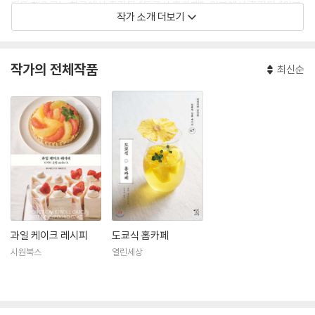
지은 책으로는 한국에서 출간된 《도쿄식 홈카페》, 일본에서 출간된 《일본
작가 소개 더보기
차로 만드는 산뜻한 디저트日本茶のさわやかスイ?ツ》 《호지차 디저
트ほうじ茶のお菓子》 《디저트를 만들다-계절을 즐기는 82가지 레시
피お菓子をつくる季節を?しむ82レシピ》 《부드럽게 녹는 깜찍한
작가의 전체작품
최신순
젤리やわらかとろける いとしのゼリ》 등이 있다.
과일 케이크 레시피
도쿄식 홈카페
시원북스
열린세상