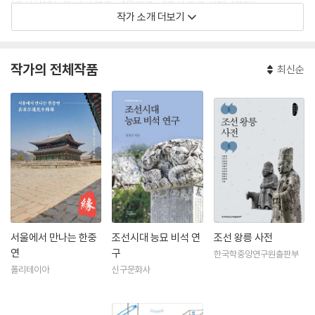
『조선시대 능묘 비석 연구』, 『융건릉』, 『조선 왕릉 사전』(공저)
작가 소개 더보기
『경복궁 중건 천일의 기록』(공저), 『조선왕릉 석물조각사』(공저)
「조선시대 능묘비 연구」, 「조선 왕릉 장명등 연구」
「조선 18세기 조각가 최천약 연구」
작가의 전체작품
최신순
「해창위오태주가 건립한 묘비 연구」
「금강산 백화암 〈서산대사비〉 건립과 17세기 승려 석장의 활동」
「송정악의 『서행록』을 통해 본 묘비 건립 연구」
서울에서 만나는 한중
조선시대 능묘 비석 연
조선 왕릉 사전
연
구
한국학중앙연구원출판부
폴리테이아
신구문화사