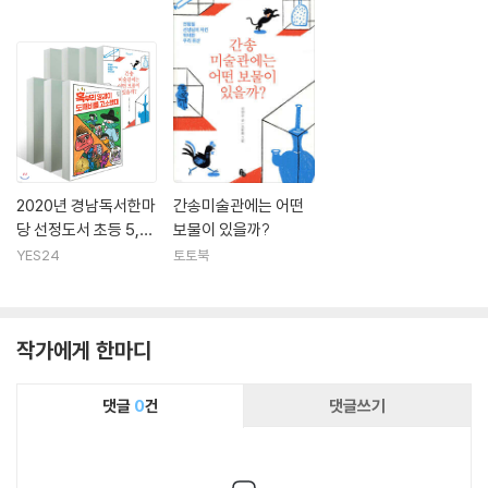
2020년 경남독서한마
간송미술관에는 어떤
당 선정도서 초등 5,6
보물이 있을까?
학년 세트
YES24
토토북
작가에게 한마디
댓글
0
건
댓글쓰기