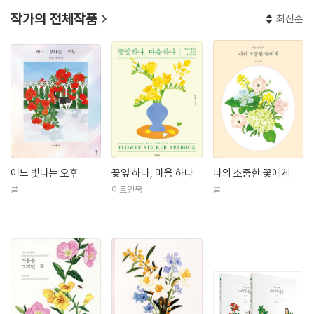
작가의 전체작품
최신순
어느 빛나는 오후
꽃잎 하나, 마음 하나
나의 소중한 꽃에게
클
아트인북
클