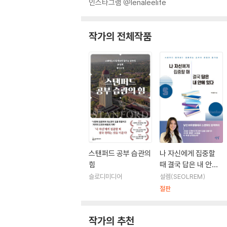
인스타그램 @lenaleelife
작가의 전체작품
스탠퍼드 공부 습관의
나 자신에게 집중할
힘
때 결국 답은 내 안에
있다
슬로디미디어
설렘(SEOLREM)
절판
작가의 추천