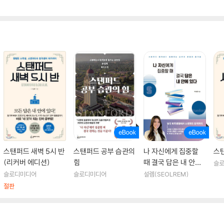
스탠퍼드 새벽 5시 반
스탠퍼드 공부 습관의
나 자신에게 집중할
스탠
(리커버 에디션)
힘
때 결국 답은 내 안에
슬
있다
슬로디미디어
슬로디미디어
설렘(SEOLREM)
절판