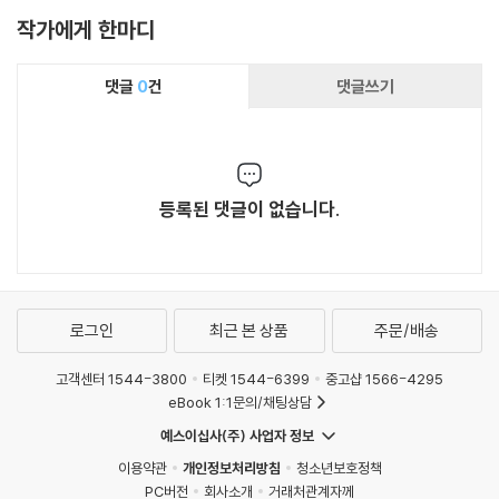
작가에게 한마디
댓글
0
건
댓글쓰기
등록된 댓글이 없습니다.
로그인
최근 본 상품
주문/배송
고객센터 1544-3800
티켓 1544-6399
중고샵 1566-4295
eBook 1:1문의/채팅상담
예스이십사(주) 사업자 정보
이용약관
개인정보처리방침
청소년보호정책
PC버전
회사소개
거래처관계자께