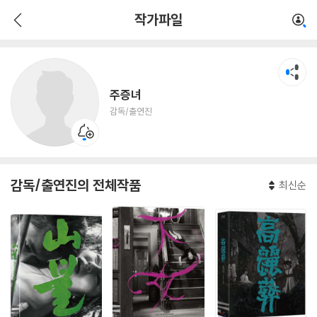
주증녀
작가파일
감독/출연진
주증녀
감독/출연진
감독/출연진의 전체작품
최신순