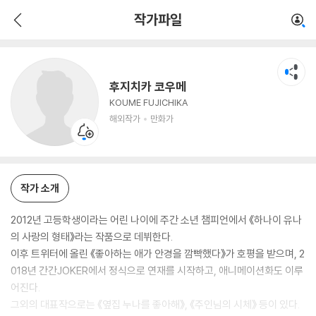
후지치카 코우메
작가파일
해외작가
만화가
후지치카 코우메
KOUME FUJICHIKA
해외작가
만화가
작가 소개
2012년 고등학생이라는 어린 나이에 주간 소년 챔피언에서 《하나이 유나
의 사랑의 형태》라는 작품으로 데뷔한다.
이후 트위터에 올린 《좋아하는 애가 안경을 깜빡했다》가 호평을 받으며, 2
018년 간간JOKER에서 정식으로 연재를 시작하고, 애니메이션화도 이루
어진다.
그외의 대표작으로는 《옆집 누나를 좋아해》, 《주인님의 시체》 등이 있다.