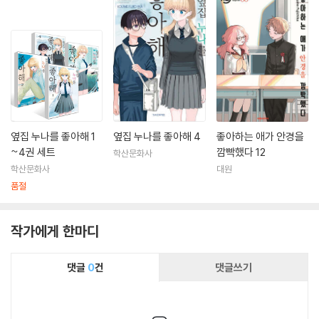
옆집 누나를 좋아해 1
옆집 누나를 좋아해 4
좋아하는 애가 안경을
~4권 세트
깜빡했다 12
학산문화사
학산문화사
대원
품절
작가에게 한마디
댓글
0
건
댓글쓰기