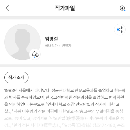
임영걸
작가파일
국내작가
번역가
임영걸
국내작가
번역가
작가 소개
1983년 서울에서 태어났다. 성균관대학교 한문교육과를 졸업하고 한문학
과 박사를 수료하였으며, 한국고전번역원 전문과정을 졸업하고 번역위원
을 역임하였다. 논문으로 『연세대학교 소장 만오만필의 작자에 대한 고
찰』, 『지봉 이수광의 산문 비평에 대한일고-당송고문의 우열비평을 중심
으로』 등이 있고, 공역서로 『만오만필(晩悟漫筆)-야담문학의 새로운 풍
경』, 『완역 정본 택리지(擇里志)』, 『일성록(日省錄) 정조174·180, 순조