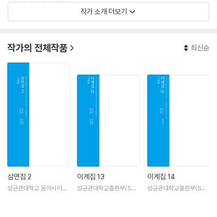
3·6·13·20』 등이 있다.
작가 소개 더보기
작가의 전체작품
최신순
삼연집 2
이계집 13
이계집 14
성균관대학교 동아시아학
성균관대학교출판부(SKK
성균관대학교출판부(SKK
술원
UP)
UP)