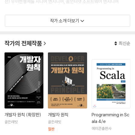
전) 우아한형제들 시니어 엔지니어, 줌인터넷 소프트웨어 엔지니어.
작가 소개 더보기
작가의 전체작품
최신순
개발자 원칙 (확장판)
개발자 원칙
Programming in Sc
ala 4/e
골든래빗
골든래빗
에이콘출판사
절판