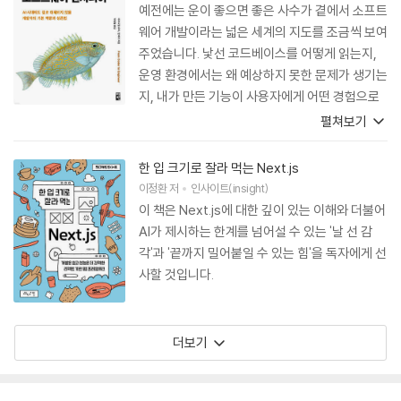
예전에는 운이 좋으면 좋은 사수가 곁에서 소프트
웨어 개발이라는 넓은 세계의 지도를 조금씩 보여
주었습니다. 낯선 코드베이스를 어떻게 읽는지,
운영 환경에서는 왜 예상하지 못한 문제가 생기는
지, 내가 만든 기능이 사용자에게 어떤 경험으로
전달되는지, 좋은 개발자는 어떤 관점으로 일해
펼쳐보기
야 하는지를 옆에서 배울 수 있었습니다. 하지만
AI 도구가 빠르게 확산되고, 팀의 구조와 일하는
한 입 크기로 잘라 먹는 Next.js
방식이 바뀌면서 주니어 개발자가 예전처럼 곁에
이정환
저
인사이트(insight)
서 차근차근 배울 기회를 얻기 어려운 경우가 많
이 책은 Next.js에 대한 깊이 있는 이해와 더불어
아졌습니다. 이 책은 그런 시대의 개발자에게 좋
AI가 제시하는 한계를 넘어설 수 있는 '날 선 감
은 길잡이가 되어줄 수 있습니다. 특정 기술 하나
각'과 '끝까지 밀어붙일 수 있는 힘'을 독자에게 선
를 깊게 파는 책이라기보다, 개발자가 일을 오래
사할 것입니다.
해나가며 반드시 마주치게 되는 기본기를 넓게 보
여주는 책입니다. 특히 인상적이었던 부분은 이
책이 개발자의 일을 코드 안쪽에만 가두지 않는다
더보기
는 점입니다. 개발자가 결국 프로덕트를 만드는
사람이라는 사실을 다시 일깨워주거나(7장), 운
영 환경을 배포 이후의 절차로 미뤄두지 말고 코