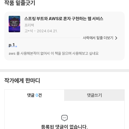
작품 밑줄긋기
드를 작성하는 순간부터 성능, 보안, 오류 처리,
로그, 설정, 모니터링을 함께 생각해야 함을 이야
스프링 부트와 AWS로 혼자 구현하는 웹 서비스
기합니다(10장), AI를 공포나 낙관의 대상이 아
프리렉
니라 개발자의 역량을 증폭하는 도구임을 강조하
고*석
2024.04.21.
고, 코드 생성이 쉬워질수록 더 중요해지는 것은
사락에서 밑줄 더보기
코드를 읽고, 검토하고, 테스트하고, 운영 가능한
p.1
시스템으로 책임지는 능력임을 상기시켜줍니다
aws 를 사용해본적이 없어서 이 책을 읽으며 사용해보고 싶네요
(15장). 개발자로 성장한다는 것은 어느 날 갑자
기 시니어라는 이름표를 다는 일이 아닙니다. 모
르는 것을 인정하고, 낯선 시스템 앞에서 물러서
지 않으며, 내가 작성한 코드가 다른 사람과 사용
작가에게 한마디
자와 운영 환경에 어떤 영향을 주는지 생각하는
습관을 쌓아가는 일입니다. 그 길을 혼자 걷고 있
댓글
0
건
댓글쓰기
다고 느끼는 개발자에게, 이 책은 예전의 좋은 사
수처럼 곁에서 차근차근 시야를 넓혀주는 안내자
가 되어줄 것입니다.
등록된 댓글이 없습니다.