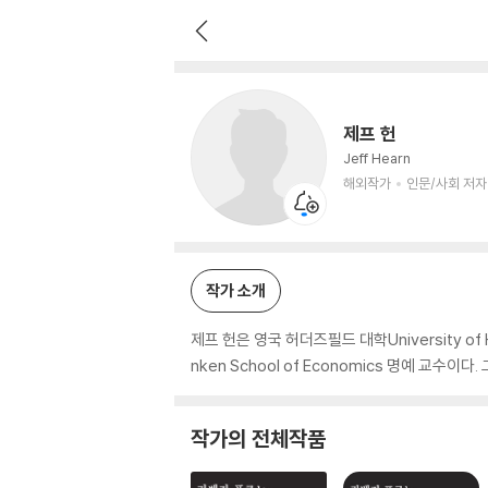
제프 헌
해외작가
인문/사회 저자
제프 헌
Jeff Hearn
해외작가
인문/사회 저자
작가 소개
제프 헌은 영국 허더즈필드 대학University of
nken School of Economics 명예 교수이다
작가의 전체작품