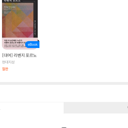
[대여] 리벤지 포르노
현대지성
절판
건