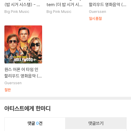
(밥 시거 시스템) - M
tem (더 밥 시거 시스
할리우드 영화음악 (O
ongrel
템) - 2집 Noah
nce Upon A Time In
Big Pink Music
Big Pink Music
Guerssen
Hollywood OST)
일시품절
[오렌지 컬러 2LP]
원스 어폰 어 타임 인
할리우드 영화음악 (O
nce Upon A Time In
Guerssen
Hollywood OST) [2
절판
LP]
아티스트에게 한마디
댓글
0
건
댓글쓰기