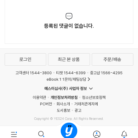
등록된 댓글이 없습니다.
로그인
최근 본 상품
주문/배송
고객센터 1544-3800
티켓 1544-6399
중고샵 1566-4295
eBook 1:1문의/채팅상담
예스이십사(주) 사업자 정보
이용약관
개인정보처리방침
청소년보호정책
PC버전
회사소개
거래처관계자께
도서홍보
광고
Copyright © YES24 Corp. All Rights Reserved.
MATOM14