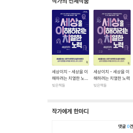
작가의 전체작품
세상이치 - 세상을 이
세상이치 - 세상을 이
해하려는 치열한 노력
해하려는 치열한 노력
(큰글자도서)
빚은책들
빚은책들
작가에게 한마디
댓글
0