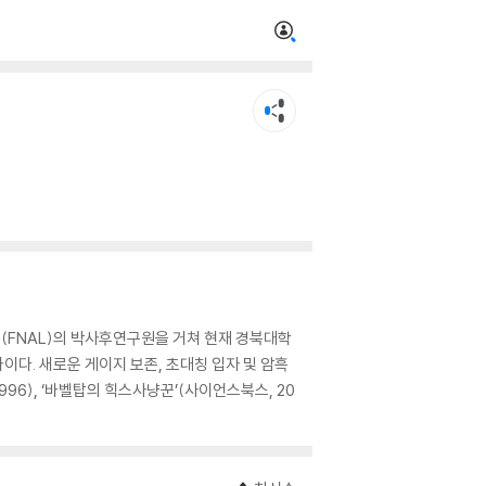
FNAL)의 박사후연구원을 거쳐 현재 경북대학
이다. 새로운 게이지 보존, 초대칭 입자 및 암흑
996), ‘바벨탑의 힉스사냥꾼’(사이언스북스, 20