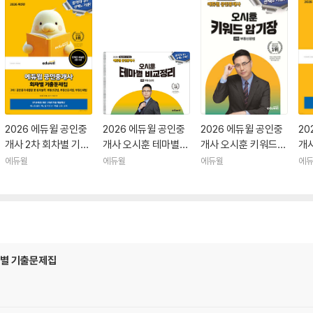
2026 에듀윌 공인중
2026 에듀윌 공인중
2026 에듀윌 공인중
20
개사 2차 회차별 기출
개사 오시훈 테마별
개사 오시훈 키워드
개사
문제집
비교정리 부동산공법
암기장 부동산공법
문
에듀윌
에듀윌
에듀윌
에
차별 기출문제집