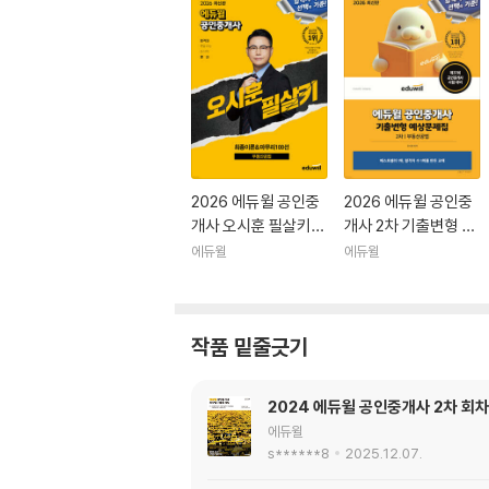
2026 에듀윌 공인중
2026 에듀윌 공인중
개사 오시훈 필살키
개사 2차 기출변형 예
부동산공법
상문제집 부동산공법
에듀윌
에듀윌
작품 밑줄긋기
2024 에듀윌 공인중개사 2차 회
에듀윌
s******8
2025.12.07.