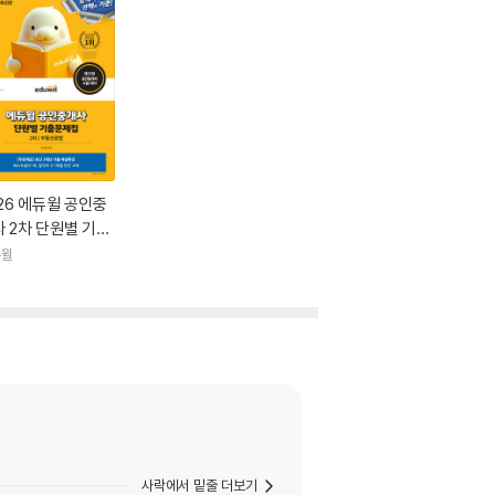
26 에듀윌 공인중
 2차 단원별 기출
제집 부동산공법
듀윌
사락에서 밑줄 더보기