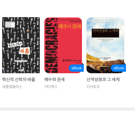
혁신적 신학자 바울
예수와 권세
신약성경과 그 세계
새물결플러스
야다북스
비아토르