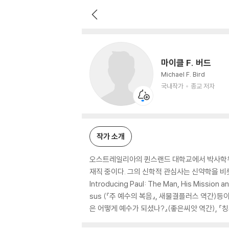
마이클 F. 버드
국내작가
종교 저자
마이클 F. 버드
Michael F. Bird
국내작가
종교 저자
작가 소개
오스트레일리아의 퀸스랜드 대학교에서 박사학위를 
재직 중이다. 그의 신학적 관심사는 신약학을 
Introducing Paul: The Man, His Mission
sus (『주 예수의 복음』, 새물결플러스 역간)등이 
은 어떻게 예수가 되셨나?』(좋은씨앗 역간), 『칭