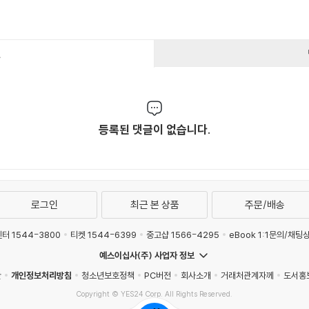
건
등록된 댓글이 없습니다.
로그인
최근 본 상품
주문/배송
터 1544-3800
티켓 1544-6399
중고샵 1566-4295
eBook 1:1문의/채팅
예스이십사(주) 사업자 정보
관
개인정보처리방침
청소년보호정책
PC버전
회사소개
거래처관계자께
도서홍
Copyright © YES24 Corp. All Rights Reserved.