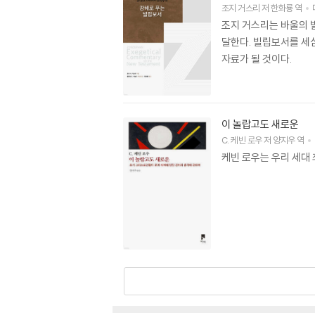
조지 거스리
저
한화룡
역
조지 거스리는 바울의 
달한다. 빌립보서를 세
자료가 될 것이다.
이 놀랍고도 새로운
C. 케빈 로우
저
양지우
역
케빈 로우는 우리 세대