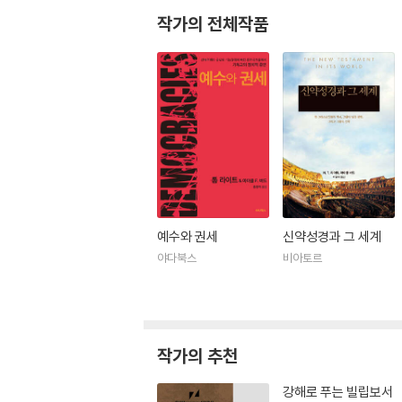
작가의 전체작품
예수와 권세
신약성경과 그 세계
야다북스
비아토르
작가의 추천
강해로 푸는 빌립보서