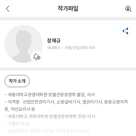
장재규
작가파일
국내작가
가정/건강/취미 저자
장재규
국내작가
가정/건강/취미 저자
작가 소개
- 세종대학교경영대학원 호텔관광경영학 졸업, 석사
- 자격증 : 산업안전관리기사, 소방설비기사, 열관리기사, 중등교원자격
증, 약선요리사 등
- 세종대학교 관광대학원 호텔관광경영학 전공/석사
- 교통부(4년)
- 보문관광㈜ 경주도뀨호텔 기획조정실장(14년)