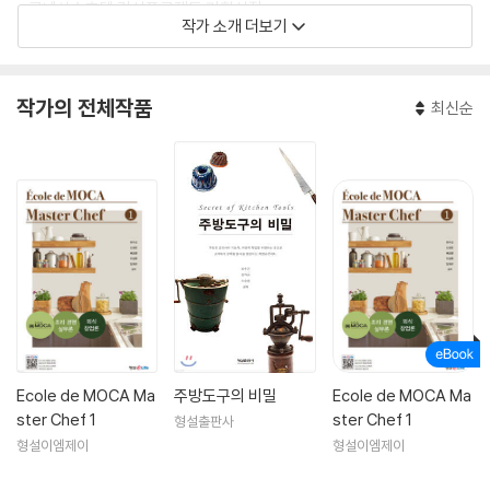
- 르네상스호텔 건설프로젝트 기획실장
작가 소개 더보기
- 신라밀레니엄파크 신규프로젝트사업본부장
- ㈜HRS 상무이사(18년)
- 현) 현재 ㈜HKC 대표이사(9년차)
작가의 전체작품
최신순
- 현) 한국생산성본부 교수(8년차)
- 현) 한국조리학회부회장/한국외식산업학회부회장
- 현) 한국호텔관관경영학회부회장/대한약선협회이사
Ecole de MOCA Ma
주방도구의 비밀
Ecole de MOCA Ma
ster Chef 1
ster Chef 1
형설출판사
형설이엠제이
형설이엠제이