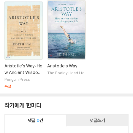
Aristotle's Way: Ho
Aristotle's Way
w Ancient Wisdom
The Bodley Head Ltd
Can Change Your Li
Penguin Press
fe
품절
작가에게 한마디
댓글
0
건
댓글쓰기