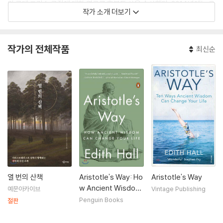
의 고대 그리스 극장에 대한 연구로 훔볼트 상을 수상했다. 2014년에는 유
작가 소개 더보기
럽 아카데미에 선출되었고 2017년에는 아테네대학교에서 명예박사 학위
를 받았다.
작가의 전체작품
최신순
에디스 홀은 심도 깊은 고전 연구뿐만 아니라 유쾌한 강연 스타일로도 인
기가 높은데, TV와 라디오 등 다양한 언론 매체에 활발히 출연하고 있으며
영국 국립극장, 셰익스피어 글로브, 왕립 셰익스피어 컴퍼니, 뉴캐슬의 라
이브 극장 등에서 고전 연극 자문을 맡았다.
『Introducing the Ancient Greeks』 『The Return of Ulysses: a Cu
ltural History of Homer’s Odyssey』 『Adventures with Iphigenia
in Tauris: A Cultural History of Euripides』 등 비롯해 그리스 철학과
인문, 문학과 역사, 비평과 수사학 등을 주제로 한 다양한 책을 집필했다.
아리스토텔레스뿐만 아니라 헤로도토스와 크세노폰, 플루타르크, 투키디
데스 등 주요 그리스 철학자들에 대한 전문가이기도 하다. 현재 영국 케임
열 번의 산책
Aristotle's Way: Ho
Aristotle's Way
브리지셔에서 살고 있다.
w Ancient Wisdom
예문아카이브
Vintage Publishing
Can Change Your Li
Penguin Books
절판
fe