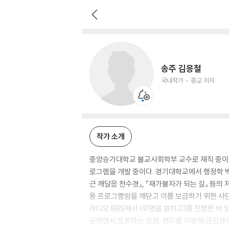
송주 김응철
국내작가
종교 저자
송주 김응철
국내작가
종교 저자
작가 소개
중앙승가대학교 불교사회학부 교수로 재직 중이며,
로그램을 개발 중이다. 경기대학교에서 행정학 박
근 깨달음 천수경』, 『재가불자가 되는 길』 등
용 프로그램임을 깨닫고 이를 보급하기 위한 사단
라디오 BBS에서 〈무명을 밝히고〉를 진행한 바
공하면서 토론하는 한편, 밴드를 이용해 금강경