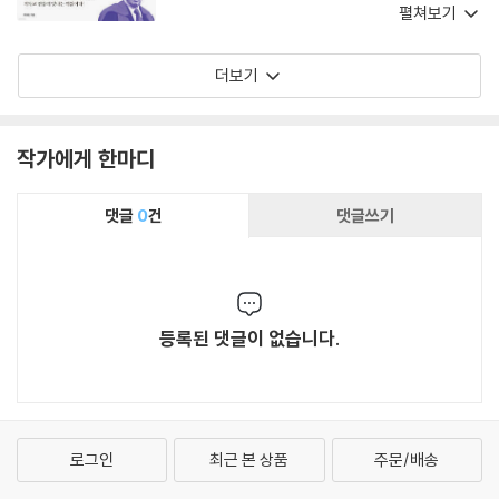
화하고 찬송가와 질문, 적용점 등을 포함시켜 모
펼쳐보기
든 그리스도인이 조직신학을 이해하면서 풍성한
삶을 누릴 수 있게 돕는다. 그는 이 개정증보판에
더보기
서 새로운 자료를 추가하고 몇몇 어려운 주제에
대한 자신의 견해를 수정함으로써 중요한 개선을
이루었다.
작가에게 한마디
댓글
0
건
댓글쓰기
등록된 댓글이 없습니다.
로그인
최근 본 상품
주문/배송