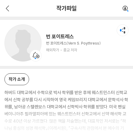
번 포이트레스
작가파일
해외작가
종교 저자
번 포이트레스
번 포이트레스(Vern S. Poythress)
해외작가
종교 저자
작가 소개
하버드 대학교에서 수학으로 박사 학위를 받은 후에 웨스트민스터 신학교
에서 신학 공부를 다시 시작하여 영국 케임브리지 대학교에서 문학석사 학
위를, 남아공 스텔렌보스 대학교에서 신학박사 학위를 받았다. 미국 펜실
베이니아주 필라델피아에 있는 웨스트민스터 신학교에서 신약 해석학 교
수로 40년 이상 가르쳤다. 많은 책을 저술했는데, 대표적인 저서로는 『하
나님 중심의 성경 해석학』(이레서원), 『구속사적 관점에서 본 예수의 기