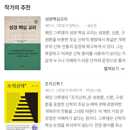
작가의 추천
성경핵심교리
웨인 A. 그루뎀
저
알렉산더 그루뎀
솔로몬
편
박재은
,
이현명
역
웨인 그루뎀의 성경 핵심 교리는 성경론, 신론, 구
원론을 비롯한 주요 신학적 쟁점에서 폭넓은 개혁
주의 신학 전통의 입장에 확고하게 서 있다. 그는
복잡하고 어려운 신학 용어를 사용하기 보다는 가
급적 누구나 이해하기 쉬운 단어와 문장으로 풀어
설명함으로써, 다양한 배경과 수준을 가진 많은
펼쳐보기
그리스도인 독자들이 성경적 교리를 보다 쉽게 접
할 수 있게 하며, 그들이 더욱 힘 있는 신앙 생활을
조직신학 1
할 수 있도록 도와준다.
웨인 A. 그루뎀
저
박세혁
역
복있는사람
웨인 그루뎀의 『조직신학』은 성경론, 신론, 구원
론을 포함한 신학의 주요 논제에 관해 광범위한
개혁주의 전통을 그대로 따른다. 이 책의 가장 큰
장점은 이해하기 쉽다는 점이다. 그루뎀은 신학의
핵심 논점을 희석하지 않는다. 전문 용어를 최소