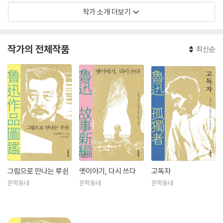
에서 시상하는 ‘중국신흥판화걸출공헌상’을 수상했다. 2014년 세상을 떠
작가 소개 더보기
났다. 작품으로 『나무를 진 사람(負木子)』 『루쉰 선생(魯迅先生)』 등이
있고, 『자오옌녠 판화 선집(趙延年版畵選)』을 출간했다.
작가의 전체작품
최신순
그림으로 만나는 루쉰
옛이야기, 다시 쓰다
고독자
문학동네
문학동네
문학동네