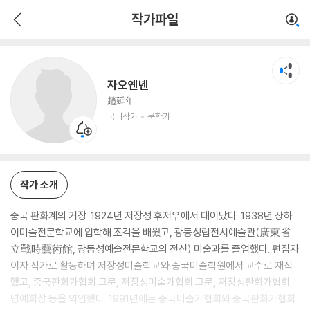
자오옌녠
작가파일
국내작가
문학가
자오옌녠
趙延年
국내작가
문학가
작가 소개
중국 판화계의 거장. 1924년 저장성 후저우에서 태어났다. 1938년 상하
이미술전문학교에 입학해 조각을 배웠고, 광둥성립전시예술관(廣東省
立戰時藝術館, 광둥성예술전문학교의 전신) 미술과를 졸업했다. 편집자
이자 작가로 활동하며 저장성미술학교와 중국미술학원에서 교수로 재직
했고, 중국판화가협회 고문, 저장성미술가협회 고문, 저장성판화가협회
명예회장 등을 역임했다. 1991년에는 중국미술가협회와 중국판화가협회