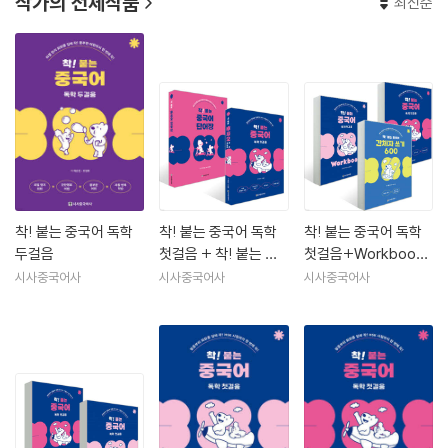
작가의 전체작품
최신순
착! 붙는 중국어 독학
착! 붙는 중국어 독학
착! 붙는 중국어 독학
두걸음
첫걸음 + 착! 붙는 중
첫걸음+Workbook
국어 단어장 세트
+간체자 쓰기 600
시사중국어사
시사중국어사
시사중국어사