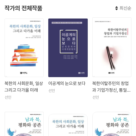
작가의 전체작품
최신순
북한의 사회문화, 일상
이공계의 눈으로 보다
북한이탈주민의 창업
그리고 다가올 미래
과 기업가정신, 통일의
선인
문을 열다
선인
선인