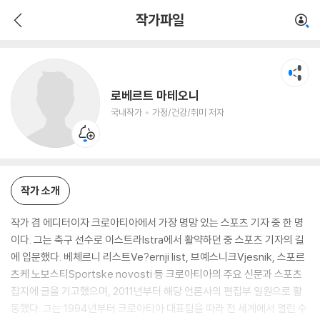
로베르트 마테오니
작가파일
국내작가
가정/건강/취미 저자
로베르트 마테오니
국내작가
가정/건강/취미 저자
작가 소개
작가 겸 에디터이자 크로아티아에서 가장 명망 있는 스포츠 기자 중 한 명
이다. 그는 축구 선수로 이스트라Istra에서 활약하던 중 스포츠 기자의 길
에 입문했다. 베체르니 리스트Ve?ernji list, 브예스니크Vjesnik, 스포르
츠케 노보스티Sportske novosti 등 크로아티아의 주요 신문과 스포츠
잡지에 글을 기고했으며, 2011년부터 해당 언론사의 편집부 일원으로 활
동했다. 그는 1994년부터 크로아티아 대표팀을 따라 전 세계에서 열린 수