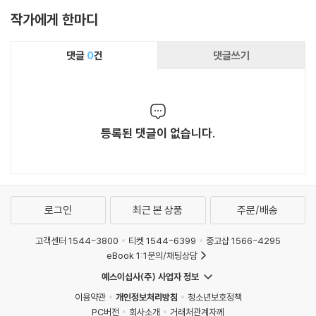
작가에게 한마디
댓글
0
건
댓글쓰기
등록된 댓글이 없습니다.
로그인
최근 본 상품
주문/배송
고객센터 1544-3800
티켓 1544-6399
중고샵 1566-4295
eBook 1:1문의/채팅상담
예스이십사(주) 사업자 정보
이용약관
개인정보처리방침
청소년보호정책
PC버전
회사소개
거래처관계자께