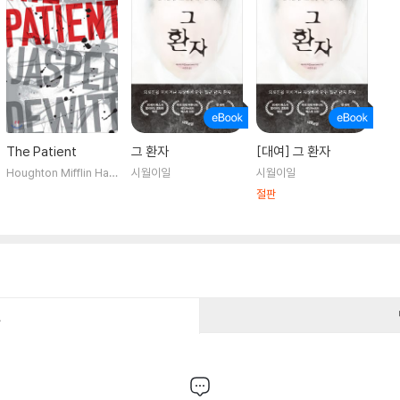
The Patient
그 환자
[대여] 그 환자
Houghton Mifflin Har
시월이일
시월이일
court
절판
건