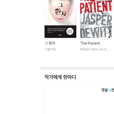
그 환자
The Patient
시월이일
William Morrow & Co
mpany
작가에게 한마디
댓글
0