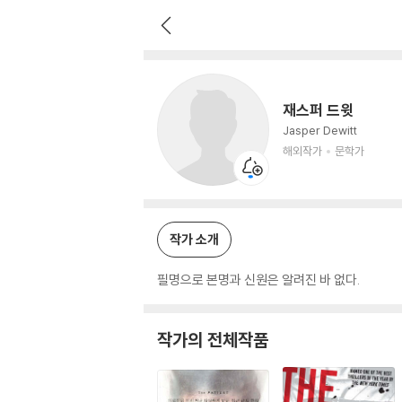
재스퍼 드윗
해외작가
문학가
재스퍼 드윗
Jasper Dewitt
해외작가
문학가
작가 소개
필명으로 본명과 신원은 알려진 바 없다.
작가의 전체작품