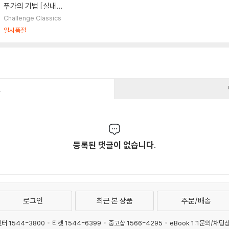
푸가의 기법 [실내악
연주반] (Bach: The
Challenge Classics
Art of Fugue, BWV
일시품절
1080)
건
등록된 댓글이 없습니다.
로그인
최근 본 상품
주문/배송
터 1544-3800
티켓 1544-6399
중고샵 1566-4295
eBook 1:1문의/채팅