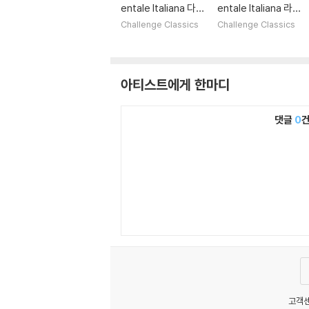
entale Italiana 다울
entale Italiana 라
랜드: 라크리메 (Dow
모: 클라브생과 콩세
Challenge Classics
Challenge Classics
land: Lachrimae)
르 작품집 (Rameau:
Pieces de clavecin
en concerts)
아티스트에게 한마디
댓글
0
고객센