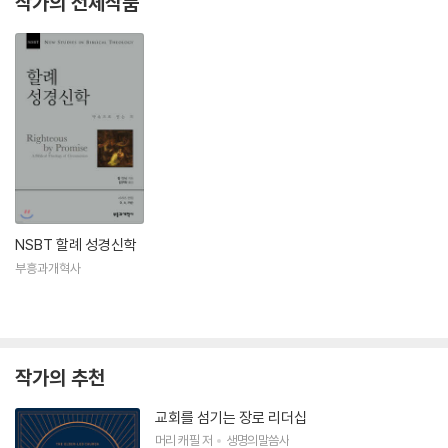
작가의 전체작품
NSBT 할례 성경신학
부흥과개혁사
작가의 추천
교회를 섬기는 장로 리더십
머리 캐필
저
생명의말씀사