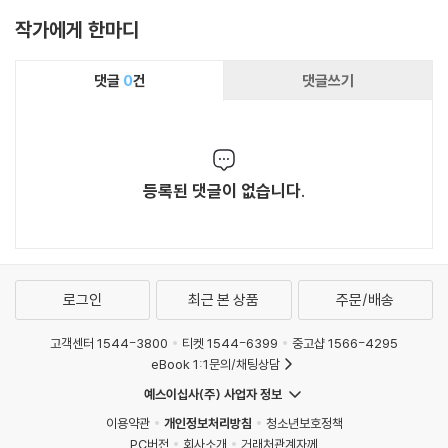
작가에게 한마디
댓글
0
건
댓글쓰기
등록된 댓글이 없습니다.
로그인
최근 본 상품
주문/배송
고객센터 1544-3800
티켓 1544-6399
중고샵 1566-4295
eBook 1:1문의/채팅상담
예스이십사(주) 사업자 정보
이용약관
개인정보처리방침
청소년보호정책
PC버전
회사소개
거래처관계자께