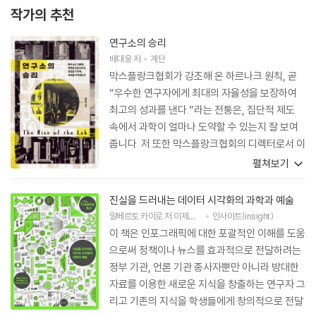
작가의 추천
연구소의 승리
배대웅
저
계단
막스플랑크협회가 강조해 온 하르나크 원칙, 곧
“우수한 연구자에게 최대의 자율성을 보장하여
최고의 성과를 낸다.”라는 전통은, 집단적 제도
속에서 과학이 얼마나 도약할 수 있는지 잘 보여
줍니다. 저 또한 막스플랑크협회의 디렉터로서 이
러한 전통의 힘을 실감하고 있습니다. 막스플랑크
펼쳐보기
협회는 세계적으로 유명하지만, 한국의 독자들에
게는 낯선 이름일지도 모릅니다. 이 책은 막스플
진실을 드러내는 데이터 시각화의 과학과 예술
랑크협회를 비롯한 세계 연구소의 역사를 한국의
알베르토 카이로
저
이제원
역
강규영
인사이트(insight)
감수
독자들에게 생생하고 흥미롭게 전해줍니다. 한국
이 책은 인포그래픽에 대한 포괄적인 이해를 도움
인으로서 막스플랑크협회의 연구를 이끄는 저로
으로써 정책이나 뉴스를 효과적으로 전달하려는
서는 무척이나 반가운 책입니다. 이 책이 전하는
정부 기관, 언론 기관 종사자뿐만 아니라 방대한
막스플랑크협회의 경험이 한국 과학의 발전에 소
자료를 이용한 새로운 지식을 창출하는 연구자 그
중한 영감을 주기를 기대합니다.
리고 기존의 지식을 학생들에게 창의적으로 전달