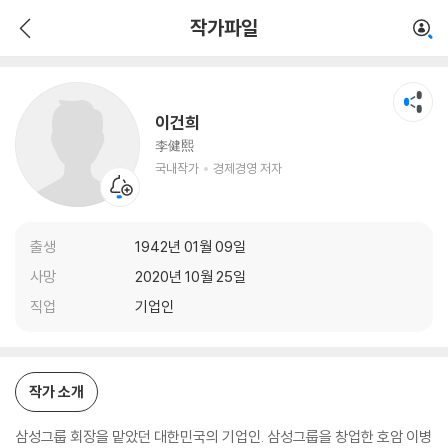
이건희
작가파일
국내작가
경제경영 저자
이건희
李健熙
국내작가
경제경영 저자
출생
1942년 01월 09일
사망
2020년 10월 25일
직업
기업인
작가 소개
삼성그룹 회장을 맡았던 대한민국의 기업인. 삼성그룹을 창업한 호암 이병