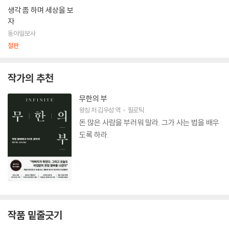
생각 좀 하며 세상을 보
자
동아일보사
절판
작가의 추천
무한의 부
왕징
저
김우성
역
필로틱
돈 많은 사람을 부러워 말라. 그가 사는 법을 배우
도록 하라.
작품 밑줄긋기