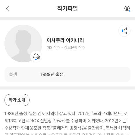
아사쿠라 아키나리
작가파일
해외작가
장르문학 작가
아사쿠라 아키나리
해외작가
장르문학 작가
출생
1989년 출생
작가 소개
1989년 출생. 일본 간토 지역에 살고 있다. 2012년 『느와르 레버넌트』로
제13회 고단샤 BOX 신인상 Power를 수상하며 데뷔했다. 2013년에는
수상작과 함께 응모한 작품 『플래거의 방정식』을 출간하며, 독특한 캐릭터