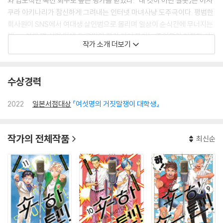
와 압도적인 복선 회수로 높은 평가를 받았다. 『내 것이 아닌 잘못』은 아사
쿠라 아키나리가 참신하게 그려내는 인터넷 마녀사냥 도주극이다. 평범한
회사원이 SNS에서 여대생 살인범으로 몰리며 일상이 순식간에 무너지는
데……불과 몇 시간 만에 온 국민의 적이 되어 쫓기는 주인공의 처절한 사
작가 소개 더보기
투와 충격적인 반전! 주요 작품으로는 『교실이, 혼자가 될 때까지』, 『여섯
명의 거짓말쟁이 대학생』 등이 있다.
수상경력
2022
일본서점대상
『여섯명의 거짓말쟁이 대학생』
작가의 전체작품
최신순