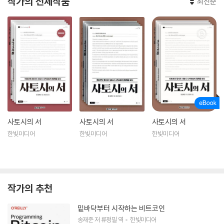
작가의 전체작품
최신순
사토시의 서
사토시의 서
사토시의 서
한빛미디어
한빛미디어
한빛미디어
작가의 추천
밑바닥부터 시작하는 비트코인
송재준
저
류정필
역
한빛미디어