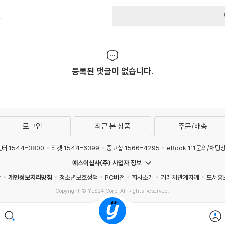
건
등록된 댓글이 없습니다.
로그인
최근 본 상품
주문/배송
터 1544-3800
티켓 1544-6399
중고샵 1566-4295
eBook 1:1문의/채팅
예스이십사(주) 사업자 정보
관
개인정보처리방침
청소년보호정책
PC버전
회사소개
거래처관계자께
도서홍
Copyright © YES24 Corp. All Rights Reserved.