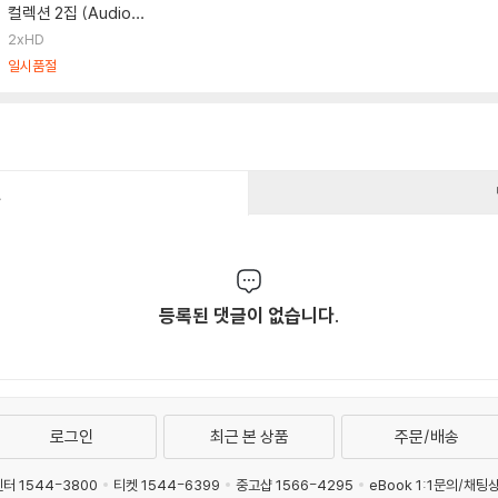
컬렉션 2집 (Audiop
hile Analog Collect
2xHD
ion Vol. 2) [LP]
일시품절
건
등록된 댓글이 없습니다.
로그인
최근 본 상품
주문/배송
터 1544-3800
티켓 1544-6399
중고샵 1566-4295
eBook 1:1문의/채팅