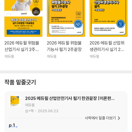
2026 에듀윌 위험물
2026 에듀윌 위험물
2026 에듀윌 산업위
산업기사 실기 2주끝
기능사 필기 2주끝장
생관리기사 실기 2주
장+무료특강
끝장+무료특강
에듀윌
에듀윌
에듀윌
작품 밑줄긋기
2025 에듀윌 산업안전기사 필기 한권끝장 [이론편
+기출문제편]
에듀윌
심*책
2025.06.23.
사락에서 밑줄 더보기
p.1