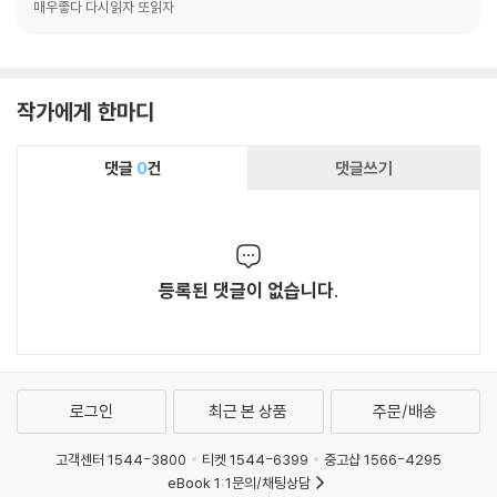
매우좋다 다시읽자 또읽자
작가에게 한마디
댓글
0
건
댓글쓰기
등록된 댓글이 없습니다.
로그인
최근 본 상품
주문/배송
고객센터 1544-3800
티켓 1544-6399
중고샵 1566-4295
eBook 1:1문의/채팅상담