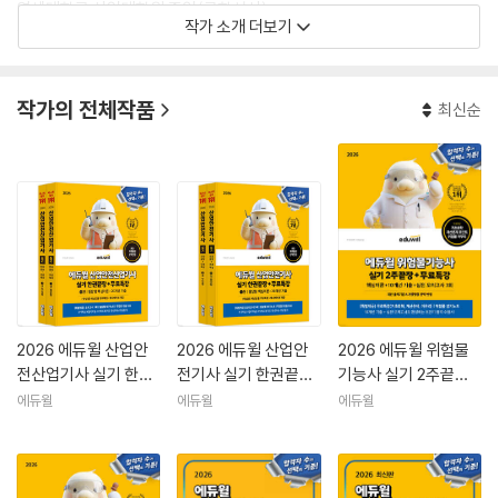
연세대학교 산업대학원 졸업(공학석사)
작가 소개 더보기
한국교통대학교 대학원(안전공학) 공학박사
약력
작가의 전체작품
최신순
전기안전기술사
한국산업안전보건공단 33년 근무(실장, 지사장 역임)
부산가톨릭대학교 안전보건학과 겸임교수 역임
법무법인 대륙아주 전문위원
사단법인 안전보건진흥원 안전인증이사
KSR인증원(국제인증기관) 원장
한국지역난방공사 안전경영위원회 위원
한국수력원자력 안전경영위원회 위원
한국에너지공단 안전경영위원 추가
2026 에듀윌 산업안
2026 에듀윌 산업안
2026 에듀윌 위험물
전기안전기술사/화공안전기술사 저자
전산업기사 실기 한권
전기사 실기 한권끝장
기능사 실기 2주끝장
산업안전기사/산업안전산업기사 저자(1992년 최초 저서)
끝장+무료특강 [필답
+무료특강 [필답형
+무료특강
에듀윌
에듀윌
에듀윌
위험물산업기사/위험물기능사 저자
형+작업형]
+작업형]